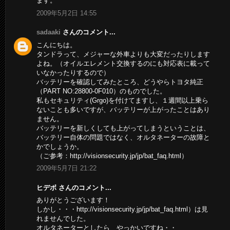
ます。
2009年5月2日 14:55
sadaaki
さんのコメント...
こんにちは。
タンドラって、メジャーな外車よりも大変だったりします
よね。（オイルエレメント交換するのにも対応表に載って
いなかったりするので）
バッテリーを確認してみたところ、どうやらトヨタ純正
（PART NO:28800-0F010）のものでした。
私もセキュリティ(Grgo)を付けてますし、１週間以上乗ら
ないことも多いですが、バッテリーが上がったことはあり
ません。
バッテリーを新しくしても上がってしまうということは、
バッテリー自体の問題ではなく、オルタネーターの故障と
かでしょうか。
（ご参考：http://visionsecurity.jp/jp/bat_faq.html）
2009年5月7日 21:22
ヒデボ さんのコメント...
ありがとうございます！
しかし・・・http://visionsecurity.jp/jp/bat_faq.html）は見
れませんでした。
オルタネーターとしたら やっかいですね・・