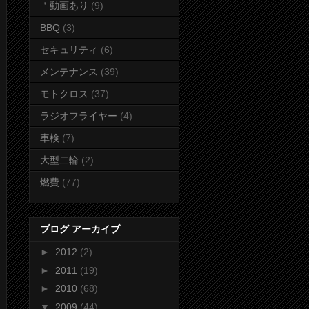
＇動画あり
(9)
BBQ
(3)
セキュリティ
(6)
メンテナンス
(39)
モトクロス
(37)
ラジオフライヤー
(4)
車検
(7)
大型二輪
(2)
燃費
(77)
ブログ アーカイブ
►
2012
(2)
►
2011
(19)
►
2010
(68)
▼
2009
(44)