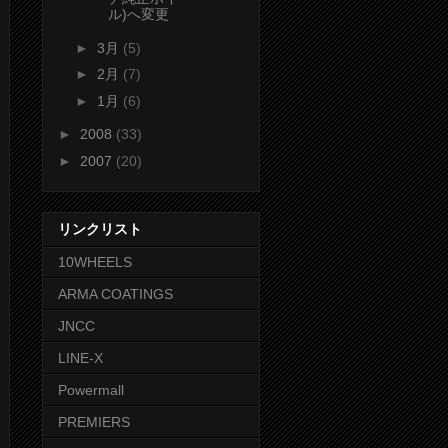
ル)へ変更
►
3月
(5)
►
2月
(7)
►
1月
(6)
►
2008
(33)
►
2007
(20)
リンクリスト
10WHEELS
ARMA COATINGS
JNCC
LINE-X
Powermall
PREMIERS