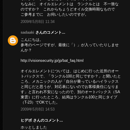
ちなみに オイルエレメントは ランクルとは 不一致な
のですか？ これからちょうどオイル交換時期なもので
ご参考までに お伺いしたいのですが。
2009年5月8日 11:34
sadaaki
さんのコメント...
こんにちは。
参考のページですが、最後に「）」が入っていたりしませ
んか？
http://visionsecurity.jp/jp/bat_faq.html
オイルエレメントについては、はじめに行った近所のオー
トバックスで、「ランクル100と同じですか？」と聞いたと
ころ、メカニックの人が「自分が乗っているハイラックス
と同じだと思うが、対応表にないのでお客様責任になりま
す」と言われ不安になったので、別のオートバックス（SA
東雲）に行ったところ、結局はランクル100と同じタイプ
（T-23）でOKでした。
2009年5月8日 14:53
ヒデボ さんのコメント...
ホッとしました