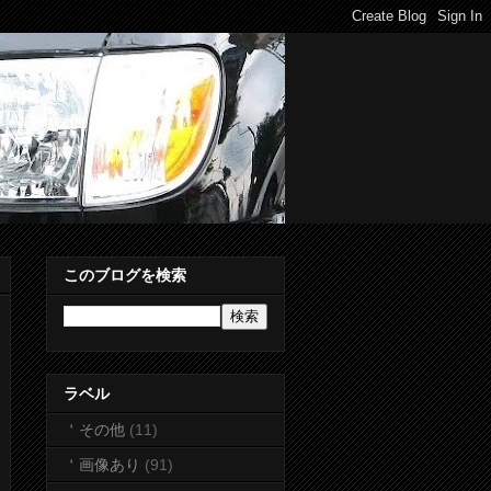
このブログを検索
ラベル
＇その他
(11)
＇画像あり
(91)