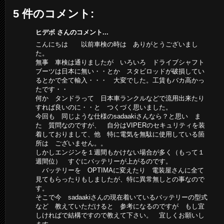
5 件のコメント:
ヒデボ さんのコメント...
こんにちは 以前車検の時は ありがとうございまし
た。
無事 車検は通りましたが いろいろ ドライブシャフト
ブーツは日本に無い・・とか スタビロッドが破損してい
るとかで全て輸入・・・ 大変でした。工賃もバカ高かっ
たです・・
何か タンドラって 日本車ランクルなどで流用出来たり
すれば良いのに・・と つくづく思いました。
今回も 同じような仕様のsadaakiさんなら？と思い ま
た 質問なのですが、 自分はVIPERのセキュリティを装
着しておりまして、他 特に電気を無駄に使用している箇
所は ございません。。
しかしエンジンを１週間もかけない場合が多く（もって１
週間位） すぐにバッテリーが上がるのです。
バッテリーを OPTIMAに変えたり 電装屋さんに全て
見てもらったりもしましたが、特に異常無しとの事なので
す。
そこで今 sadaakiさんの現在着いているバッテリーの型式
など 教えていただけると 参考になるのですが もし宜
しければで結構ですので教えて下さい。 宜しくお願いし