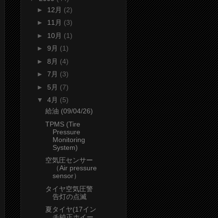
►
12月
(2)
►
11月
(3)
►
10月
(1)
►
9月
(1)
►
8月
(4)
►
7月
(3)
►
5月
(7)
▼
4月
(5)
給油 (09/04/26)
TPMS (Tire
Pressure
Monitoring
System)
空気圧センサー
（Air pressure
sensor）
タイヤ空気圧警
告灯の点滅
夏タイヤ(17イン
チ純正ホイー