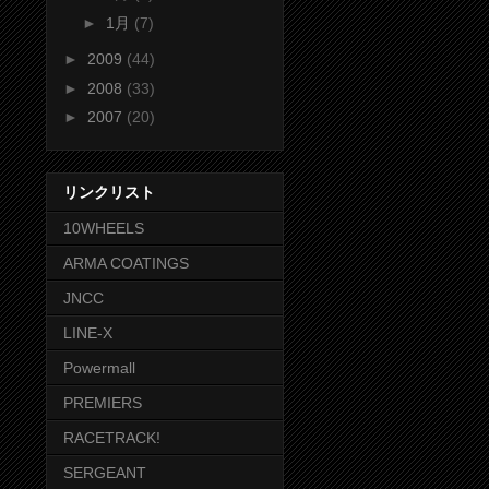
►
1月
(7)
►
2009
(44)
►
2008
(33)
►
2007
(20)
リンクリスト
10WHEELS
ARMA COATINGS
JNCC
LINE-X
Powermall
PREMIERS
RACETRACK!
SERGEANT