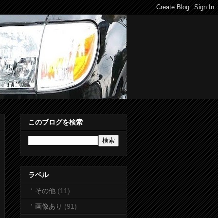
このブログを検索
ラベル
＇その他
(11)
＇画像あり
(91)