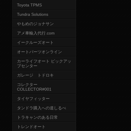
Toyota TPMS
Tundra Solutions
やもめのジョナサン
アメ車輸入代行.com
イークルーズオート
オートパーツオンライン
カーライフオート ピックアッ
プセンター
ガレージ トドロキ
コレクター
COLLECTOR#001
タイヤフィッター
タンドラ購入への道しるべ
トラキャンのある日常
トレンドオート