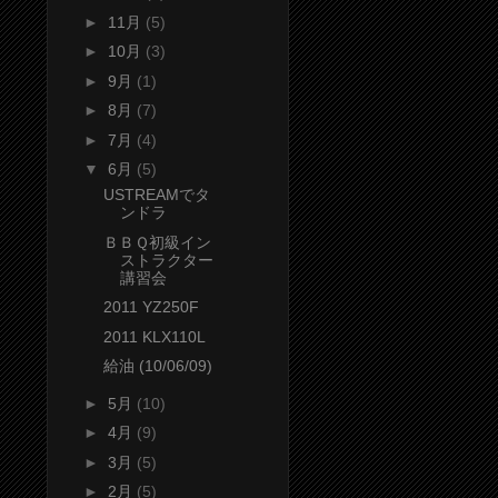
►
11月
(5)
►
10月
(3)
►
9月
(1)
►
8月
(7)
►
7月
(4)
▼
6月
(5)
USTREAMでタ
ンドラ
ＢＢＱ初級イン
ストラクター
講習会
2011 YZ250F
2011 KLX110L
給油 (10/06/09)
►
5月
(10)
►
4月
(9)
►
3月
(5)
►
2月
(5)