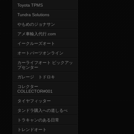
Toyota TPMS
Tundra Solutions
やもめのジョナサン
アメ車輸入代行.com
イークルーズオート
オートパーツオンライン
カーライフオート ピックアッ
プセンター
ガレージ トドロキ
コレクター
COLLECTOR#001
タイヤフィッター
タンドラ購入への道しるべ
トラキャンのある日常
トレンドオート