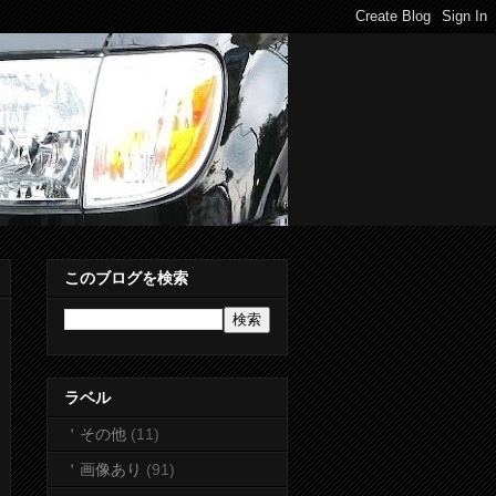
このブログを検索
ラベル
＇その他
(11)
＇画像あり
(91)