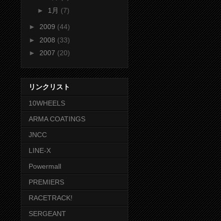
►
1月
(7)
►
2009
(44)
►
2008
(33)
►
2007
(20)
リンクリスト
10WHEELS
ARMA COATINGS
JNCC
LINE-X
Powermall
PREMIERS
RACETRACK!
SERGEANT