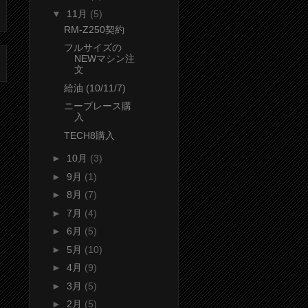
▼
11月
(5)
RM-Z250契約
フルサイズの
NEWマシン注
文
給油 (10/11/7)
ニーブレース購
入
TECH8購入
►
10月
(3)
►
9月
(1)
►
8月
(7)
►
7月
(4)
►
6月
(5)
►
5月
(10)
►
4月
(9)
►
3月
(5)
►
2月
(5)