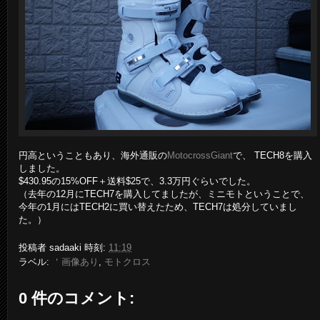
円高ということもあり、海外通販の
MotocrossGiant
で、 TECH8を購入
しました。
$430.95の15%OFF＋送料$25で、3.3万円ぐらいでした。
（去年の12月にTECH7を購入してましたが、ミニモトということで、
今年の1月にはTECH2に買い替えたため、TECH7は処分していまし
た。）
投稿者
sadaaki
時刻:
11:19
ラベル:
＇画像あり
,
モトクロス
0 件のコメント: