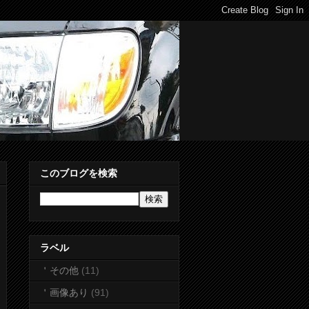
このブログを検索
ラベル
＇その他
(11)
＇画像あり
(91)