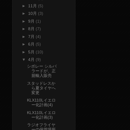
►
11月
(5)
►
10月
(3)
►
9月
(1)
►
8月
(7)
►
7月
(4)
►
6月
(5)
►
5月
(10)
▼
4月
(9)
シボレー シルバ
ラードが、正
規輸入販売
スタッドレスか
ら夏タイヤへ
変更
KLX110Lイエロ
ー化計画(4)
KLX110Lイエロ
ー化計画(3)
ラジオフライヤ
ーの保管場所