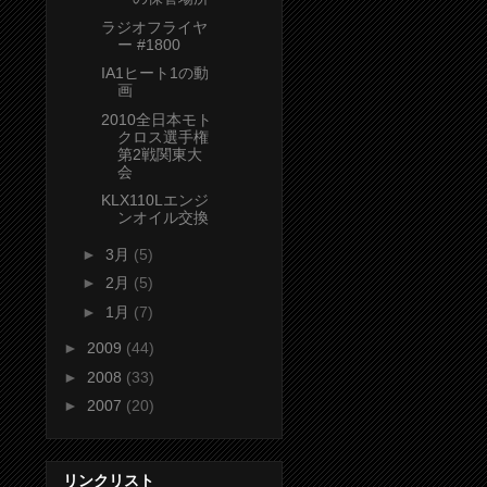
ラジオフライヤ
ー #1800
IA1ヒート1の動
画
2010全日本モト
クロス選手権
第2戦関東大
会
KLX110Lエンジ
ンオイル交換
►
3月
(5)
►
2月
(5)
►
1月
(7)
►
2009
(44)
►
2008
(33)
►
2007
(20)
リンクリスト