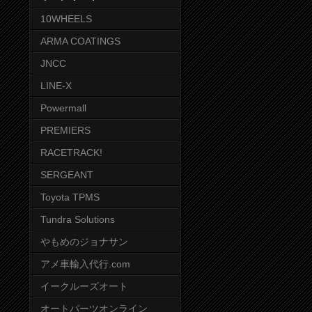
10WHEELS
ARMA COATINGS
JNCC
LINE-X
Powermall
PREMIERS
RACETRACK!
SERGEANT
Toyota TPMS
Tundra Solutions
やもめのジョナサン
アメ車輸入代行.com
イークルーズオート
オートパーツオンライン