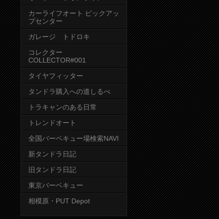
カーライフオート ピックアッ
プセンター
ガレージ トドロキ
コレクター
COLLECTOR#001
タイヤフィッター
タンドラ購入への道しるべ
トラキャンのある日常
トレンドオート
全国バーベキュー場検索NAVI
新タンドラ日記
旧タンドラ日記
東京バーベキュー
相模原・PUT Depot